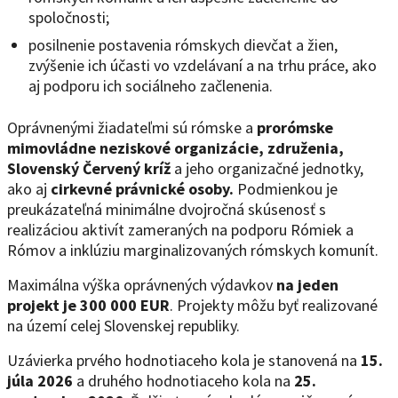
spoločnosti;
posilnenie postavenia rómskych dievčat a žien,
zvýšenie ich účasti vo vzdelávaní a na trhu práce, ako
aj podporu ich sociálneho začlenenia.
Oprávnenými žiadateľmi sú rómske a
prorómske
mimovládne neziskové organizácie, združenia,
Slovenský Červený kríž
a jeho organizačné jednotky,
ako aj
cirkevné právnické osoby.
Podmienkou je
preukázateľná minimálne dvojročná skúsenosť s
realizáciou aktivít zameraných na podporu Rómiek a
Rómov a inklúziu marginalizovaných rómskych komunít.
Maximálna výška oprávnených výdavkov
na jeden
projekt je 300 000 EUR
. Projekty môžu byť realizované
na území celej Slovenskej republiky.
Uzávierka prvého hodnotiaceho kola je stanovená na
15.
júla 2026
a druhého hodnotiaceho kola na
25.