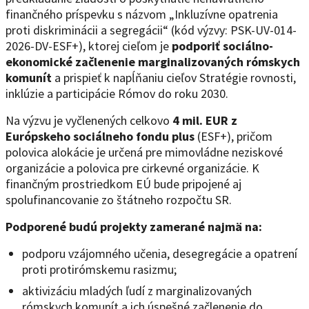
finančného príspevku s názvom „Inkluzívne opatrenia
proti diskriminácii a segregácii“ (kód výzvy: PSK-UV-014-
2026-DV-ESF+), ktorej cieľom je
podporiť sociálno-
ekonomické začlenenie marginalizovaných rómskych
komunít
a prispieť k napĺňaniu cieľov Stratégie rovnosti,
inklúzie a participácie Rómov do roku 2030.
Na výzvu je vyčlenených celkovo
4 mil. EUR z
Európskeho sociálneho fondu plus
(ESF+), pričom
polovica alokácie je určená pre mimovládne neziskové
organizácie a polovica pre cirkevné organizácie. K
finančným prostriedkom EÚ bude pripojené aj
spolufinancovanie zo štátneho rozpočtu SR.
Podporené budú projekty zamerané najmä na:
podporu vzájomného učenia, desegregácie a opatrení
proti protirómskemu rasizmu;
aktivizáciu mladých ľudí z marginalizovaných
rómskych komunít a ich úspešné začlenenie do