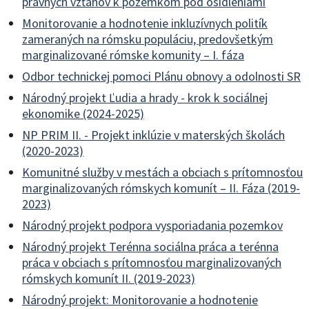
právnych vzťahov k pozemkom pod osídleniami
Monitorovanie a hodnotenie inkluzívnych politík
zameraných na rómsku populáciu, predovšetkým
marginalizované rómske komunity – I. fáza
Odbor technickej pomoci Plánu obnovy a odolnosti SR
Národný projekt Ľudia a hrady - krok k sociálnej
ekonomike (2024-2025)
NP PRIM II. - Projekt inklúzie v materských školách
(2020-2023)
Komunitné služby v mestách a obciach s prítomnosťou
marginalizovaných rómskych komunít – II. Fáza (2019-
2023)
Národný projekt podpora vysporiadania pozemkov
Národný projekt Terénna sociálna práca a terénna
práca v obciach s prítomnosťou marginalizovaných
rómskych komunít II. (2019-2023)
Národný projekt: Monitorovanie a hodnotenie