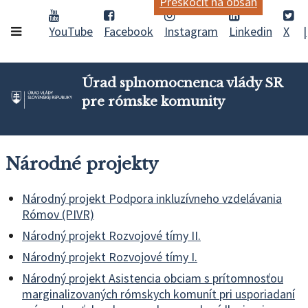
Preskočiť na obsah
YouTube
Facebook
Instagram
Linkedin
X
Úrad splnomocnenca vlády SR
pre rómske komunity
Národné projekty
Národný projekt Podpora inkluzívneho vzdelávania
Rómov (PIVR)
Národný projekt Rozvojové tímy II.
Národný projekt Rozvojové tímy I.
Národný projekt Asistencia obciam s prítomnosťou
marginalizovaných rómskych komunít pri usporiadaní