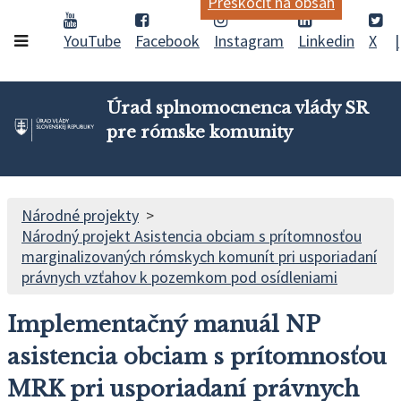
Preskočiť na obsah
YouTube
Facebook
Instagram
Linkedin
X
Úrad splnomocnenca vlády SR
pre rómske komunity
Národné projekty
Národný projekt Asistencia obciam s prítomnosťou
marginalizovaných rómskych komunít pri usporiadaní
právnych vzťahov k pozemkom pod osídleniami
Implementačný manuál NP
asistencia obciam s prítomnosťou
MRK pri usporiadaní právnych