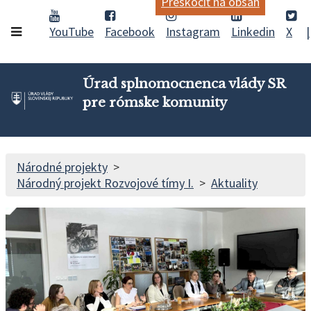
Preskočiť na obsah
YouTube
Facebook
Instagram
Linkedin
X
Úrad splnomocnenca vlády SR
pre rómske komunity
Národné projekty
Národný projekt Rozvojové tímy I.
Aktuality