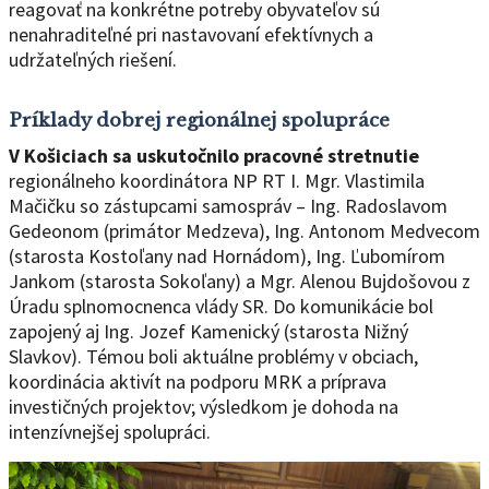
reagovať na konkrétne potreby obyvateľov sú
nenahraditeľné pri nastavovaní efektívnych a
udržateľných riešení.
Príklady dobrej regionálnej spolupráce
V Košiciach sa uskutočnilo pracovné stretnutie
regionálneho koordinátora NP RT I. Mgr. Vlastimila
Mačičku so zástupcami samospráv – Ing. Radoslavom
Gedeonom (primátor Medzeva), Ing. Antonom Medvecom
(starosta Kostoľany nad Hornádom), Ing. Ľubomírom
Jankom (starosta Sokoľany) a Mgr. Alenou Bujdošovou z
Úradu splnomocnenca vlády SR. Do komunikácie bol
zapojený aj Ing. Jozef Kamenický (starosta Nižný
Slavkov). Témou boli aktuálne problémy v obciach,
koordinácia aktivít na podporu MRK a príprava
investičných projektov; výsledkom je dohoda na
intenzívnejšej spolupráci.