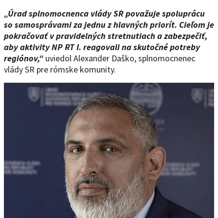
„Úrad splnomocnenca vlády SR považuje spoluprácu
so samosprávami za jednu z hlavných priorít. Cieľom je
pokračovať v pravidelných stretnutiach a zabezpečiť,
aby aktivity NP RT I. reagovali na skutočné potreby
regiónov,“
uviedol Alexander Daško, splnomocnenec
vlády SR pre rómske komunity.