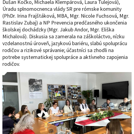
Dušan Kočko, Michaela Klempárová, Laura Tulejová),
Úradu splnomocnenca vlády SR pre rómske komunity
(PhDr. Irina Frajštáková, MBA, Mgr. Nicole Fuchsová, Mgr.
Rastislav Zubaj) a NP Prevencia predčasného ukončenia
školskej dochádzky (Mgr. Jakub Andor, Mgr. Eliška
Michalová). Diskusia sa zamerala na záškoláctvo, nízku
vzdelanostnú úroveň, jazykovú bariéru, slabú spoluprácu
rodičov a rizikové správanie; účastníci sa zhodli na
potrebe systematickej spolupráce a aktívneho zapojenia
rodičov.