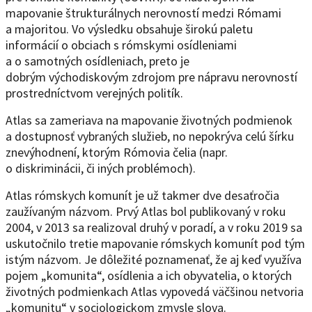
mapovanie štrukturálnych nerovností medzi Rómami
a majoritou. Vo výsledku obsahuje širokú paletu
informácií o obciach s rómskymi osídleniami
a o samotných osídleniach, preto je
dobrým východiskovým zdrojom pre nápravu nerovností
prostredníctvom verejných politík.
Atlas sa zameriava na mapovanie životných podmienok
a dostupnosť vybraných služieb, no nepokrýva celú šírku
znevýhodnení, ktorým Rómovia čelia (napr.
o diskriminácii, či iných problémoch).
Atlas rómskych komunít je už takmer dve desaťročia
zaužívaným názvom. Prvý Atlas bol publikovaný v roku
2004, v 2013 sa realizoval druhý v poradí, a v roku 2019 sa
uskutočnilo tretie mapovanie rómskych komunít pod tým
istým názvom. Je dôležité poznamenať, že aj keď využíva
pojem „komunita“, osídlenia a ich obyvatelia, o ktorých
životných podmienkach Atlas vypovedá väčšinou netvoria
„komunitu“ v sociologickom zmysle slova.